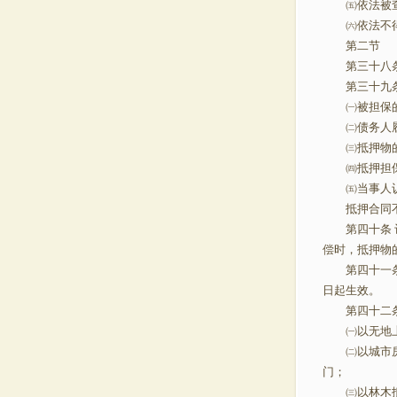
㈤依法被查
㈥依法不得
第二节 
第三十八条 
第三十九条
㈠被担保的
㈡债务人
㈢抵押物的
㈣抵押担
㈤当事人认
抵押合同不
第四十条 订
偿时，抵押物
第四十一条 
日起生效。
第四十二条
㈠以无地上
㈡以城市房地
门；
㈢以林木抵