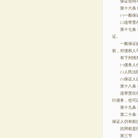
保证合同不
第十六条 
㈠一般
㈡连带责任
第十七条 当
证。
一般保证的保
前，对债权
有下列情形
㈠债务人住
㈡人民法院
㈢保证人以
第十八条 当
连带责任保证
行债务，也可
第十九条 当
第二十条 一
保证人仍有
抗辩权是指债
第三节