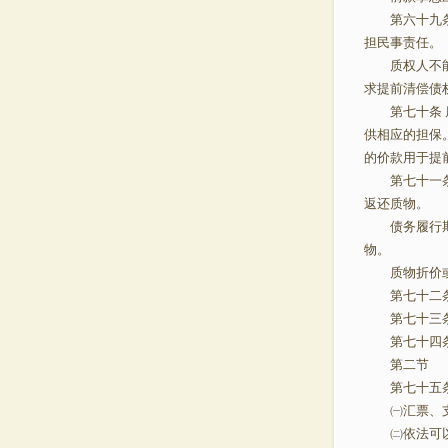
第六十九条 
担民事责
质权人不能妥
求提前清偿债
第七十条 质
供相应的担保
的价款用于提
第七十一条 
返还质物
债务履行期届
物。
质物折价或者
第七十二条 
第七十三条 
第七十四条 
第二节
第七十五条
㈠汇票、支
㈡依法可以