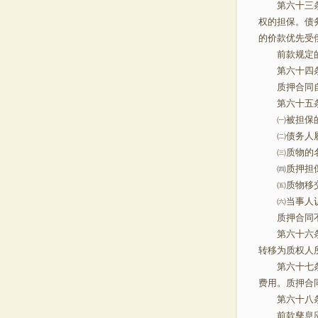
第六十三条 
权的担保。债
的价款优先
前款规定的债
第六十四条
质押合同自
第六十五条
㈠被担保的
㈡债务人
㈢质物的名
㈣质押担
㈤质物移
㈥当事人认
质押合同不
第六十六条 
转移为质权人
第六十七条 
费用。质押合
第六十八条
前款孳息应