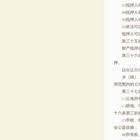
㈢抵押人依
㈣抵押人依
㈤抵押人依
㈥依法可
抵押人可以
第三十五条
财产抵押后，
第三十六条 
押。
以出让方式
乡（镇）、村
用范围内的土
第三十七条
㈠土地所
㈡耕地、宅基
十六条第三
㈢学校、幼儿
会公益设
㈣所有权、