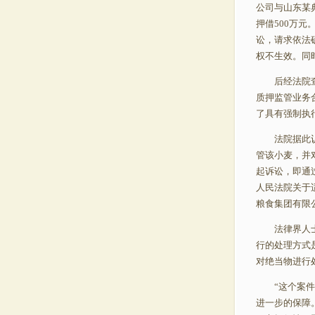
公司与山东某
押借500万
讼，请求依法
权不生效。同
后经法院查明
质押监管业务
了具有强制执
法院据此认为
管该小麦，并
起诉讼，即通
人民法院关于
粮食集团有限
法律界人士表
行的处理方式
对绝当物进行
“这个案件中
进一步的保障